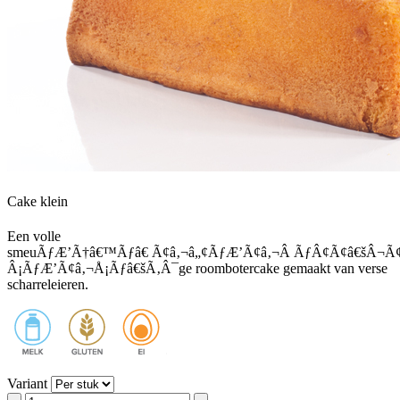
Cake klein
Een volle
smeuÃƒÆ’Ã†â€™Ãƒâ€ Ã¢â‚¬â„¢ÃƒÆ’Ã¢â‚¬Â ÃƒÂ¢Ã¢â€šÂ¬
Â¡ÃƒÆ’Ã¢â‚¬Å¡Ãƒâ€šÃ‚Â¯ge roombotercake gemaakt van verse
scharreleieren.
Variant