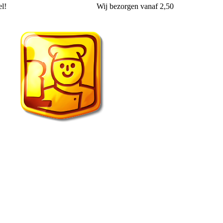
l!
Wij
bezorgen
vanaf 2,50
Echte Bakker van der Wal