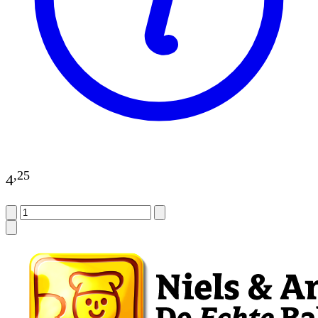
,
25
4